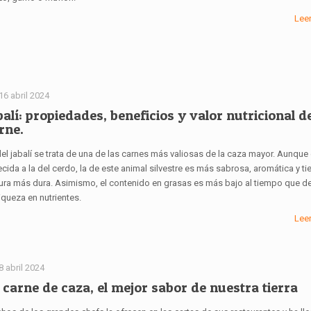
Lee
16 abril 2024
balí: propiedades, beneficios y valor nutricional d
rne.
del jabalí se trata de una de las carnes más valiosas de la caza mayor. Aunque
cida a la del cerdo, la de este animal silvestre es más sabrosa, aromática y ti
tura más dura. Asimismo, el contenido en grasas es más bajo al tiempo que d
iqueza en nutrientes.
Lee
8 abril 2024
 carne de caza, el mejor sabor de nuestra tierra