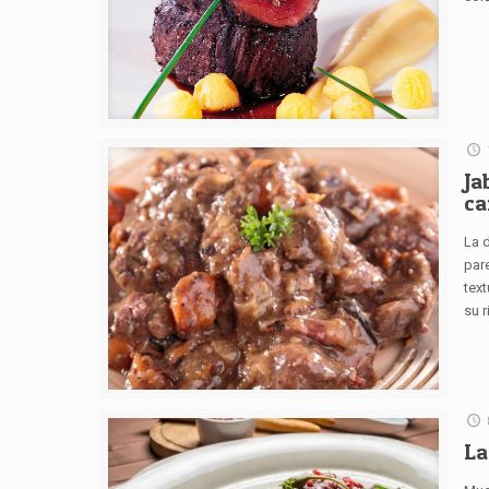
Ja
ca
La 
pare
tex
su r
La