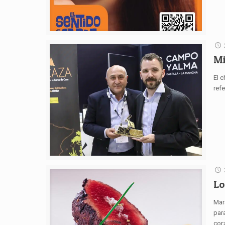
Mi
El 
refe
Lo
Mar
para
cor