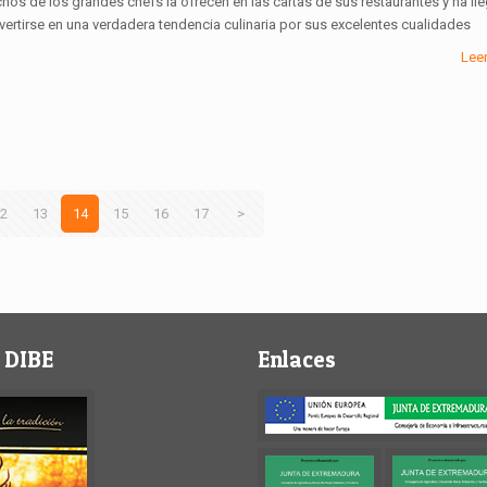
hos de los grandes chefs la ofrecen en las cartas de sus restaurantes y ha ll
vertirse en una verdadera tendencia culinaria por sus excelentes cualidades
Lee
2
13
14
15
16
17
>
 DIBE
Enlaces