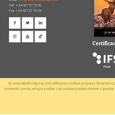
Telf. + 34 927 57 75 00
Fax: + 34 927 57 75 59
Certifica
En www.dibefoodgroup.com utilizamos cookies propias y de terceros para 
contenido con tus amigos y redes. Las cookies pueden obtener o guardar i