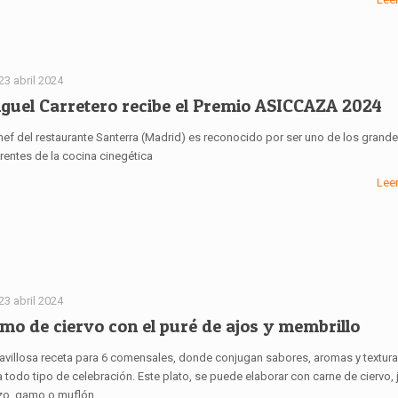
23 abril 2024
guel Carretero recibe el Premio ASICCAZA 2024
chef del restaurante Santerra (Madrid) es reconocido por ser uno de los grand
rentes de la cocina cinegética
Lee
23 abril 2024
mo de ciervo con el puré de ajos y membrillo
avillosa receta para 6 comensales, donde conjugan sabores, aromas y texturas
 todo tipo de celebración. Este plato, se puede elaborar con carne de ciervo, j
zo, gamo o muflón.