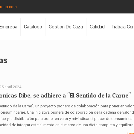
group.com
Empresa
Catálogo
Gestión De Caza
Calidad
Trabaja Co
as
25 abril 2024
rnicas Dibe, se adhiere a "El Sentido de la Carne"
Sentido de la Carne", un proyecto pionero de colaboración para poner en valor 
consumir carne. Una iniciativa pionera de colaboración de la cadena de valor d
ico y la distribución para poner en valor y reivindicar el placer de consumir car
neidad de integrar este alimento en el marco de una dieta completa y equilibra
Lee