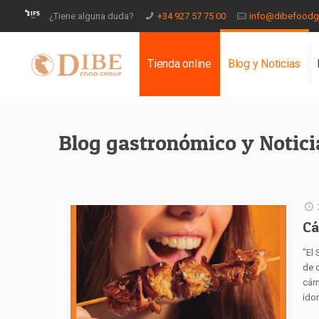
¿Tiene alguna duda?
+34 927 57 75 00
info@dibefood
Tienda online
Blog y Noticias
Blog gastronómico y Notici
Cá
"El 
de 
cárn
ido