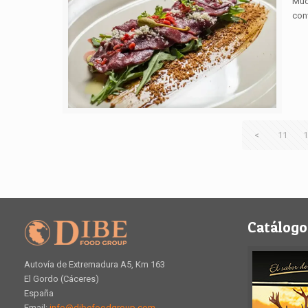
Muc
con
<
11
1
Catálogo
Autovía de Extremadura A5, Km 163
El Gordo (Cáceres)
España
Email:
info@dibefoodgroup.com