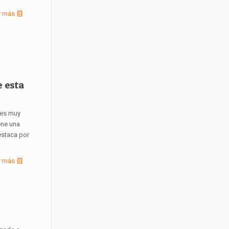
r más
e esta
 es muy
ene una
estaca por
r más