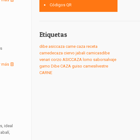
Códigos QR
Etiquetas
dibe
asiccaza
carne
caza
receta
es
carnedecaza
ciervo
jabali
carnicasdibe
venari
corzo
ASICCAZA
lomo
saborsalvaje
r más
gamo
Dibe
CAZA
guiso
carnesilvestre
CARNE
, ideal
abalí,