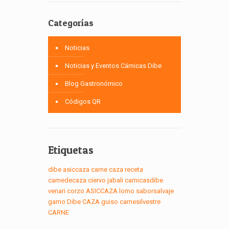
Categorías
Noticias
Noticias y Eventos Cárnicas Dibe
Blog Gastronómico
Códigos QR
Etiquetas
dibe
asiccaza
carne
caza
receta
carnedecaza
ciervo
jabali
carnicasdibe
venari
corzo
ASICCAZA
lomo
saborsalvaje
gamo
Dibe
CAZA
guiso
carnesilvestre
CARNE