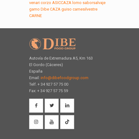
venari
corzo
ASICCAZA
lomo
saborsalvaje
gamo
Dibe
CAZA
guiso
carnesilvestre
CARNE
Autovía de Extremadura A5, Km 163
El Gordo (Cáceres)
España
Email:
info@dibefoodgroup.com
Telf. + 34 927 57 75 00
Fax: + 34 927 57 75 59