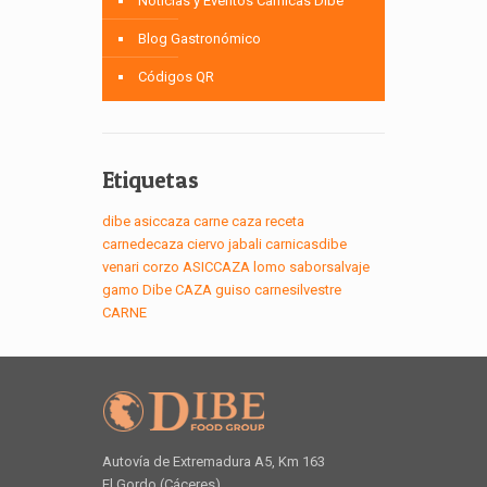
Noticias y Eventos Cárnicas Dibe
Blog Gastronómico
Códigos QR
Etiquetas
dibe
asiccaza
carne
caza
receta
carnedecaza
ciervo
jabali
carnicasdibe
venari
corzo
ASICCAZA
lomo
saborsalvaje
gamo
Dibe
CAZA
guiso
carnesilvestre
CARNE
Autovía de Extremadura A5, Km 163
El Gordo (Cáceres)