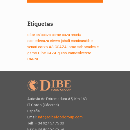
Etiquetas
dibe
asiccaza
carne
caza
receta
carnedecaza
ciervo
jabali
carnicasdibe
venari
corzo
ASICCAZA
lomo
saborsalvaje
gamo
Dibe
CAZA
guiso
carnesilvestre
CARNE
Autovía de Extremadura A5, Km 163
El Gordo (Cáceres)
España
Email:
info@dibefoodgroup.com
Telf. + 34 927 57 75 00
Fax: + 34 927 57 75 59