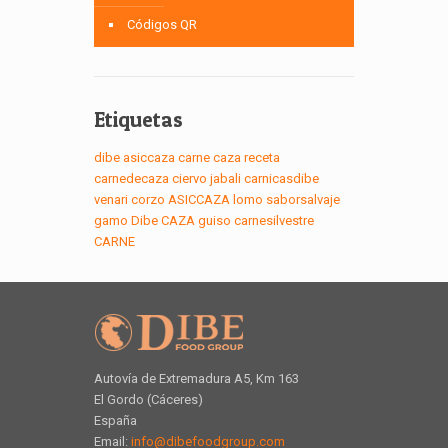
Códigos QR
Etiquetas
dibe
asiccaza
carne
caza
receta
carnedecaza
ciervo
jabali
carnicasdibe
venari
corzo
ASICCAZA
lomo
saborsalvaje
gamo
Dibe
CAZA
guiso
carnesilvestre
CARNE
Autovía de Extremadura A5, Km 163
El Gordo (Cáceres)
España
Email:
info@dibefoodgroup.com