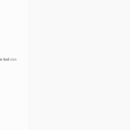
un bol
con