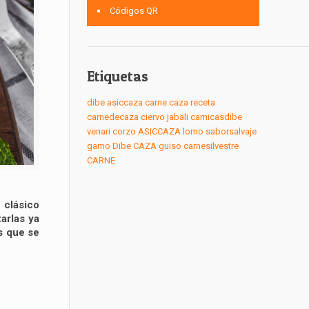
Códigos QR
Etiquetas
dibe
asiccaza
carne
caza
receta
carnedecaza
ciervo
jabali
carnicasdibe
venari
corzo
ASICCAZA
lomo
saborsalvaje
gamo
Dibe
CAZA
guiso
carnesilvestre
CARNE
 clásico
arlas ya
os que se