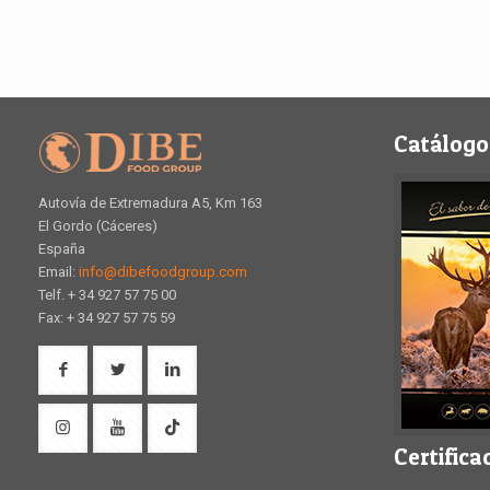
Catálogo
Autovía de Extremadura A5, Km 163
El Gordo (Cáceres)
España
Email:
info@dibefoodgroup.com
Telf. + 34 927 57 75 00
Fax: + 34 927 57 75 59
Certifica