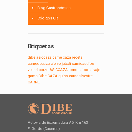
Blog Gastronómico
Códigos QR
Etiquetas
dibe
asiccaza
carne
caza
receta
carnedecaza
ciervo
jabali
carnicasdibe
venari
corzo
ASICCAZA
lomo
saborsalvaje
gamo
Dibe
CAZA
guiso
carnesilvestre
CARNE
Autovía de Extremadura A5, Km 163
El Gordo (Cáceres)