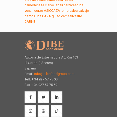
carnedecaza
ciervo
jabali
carnicasdibe
venari
corzo
ASICCAZA
lomo
saborsalvaje
gamo
Dibe
CAZA
guiso
carnesilvestre
CARNE
Autovía de Extremadura A5, Km 163
El Gordo (Cáceres)
España
Email:
info@dibefoodgroup.com
Telf. + 34 927 57 75 00
Fax: + 34 927 57 75 59