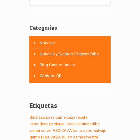
Categorías
Noticias
Noticias y Eventos Cárnicas Dibe
Blog Gastronómico
Códigos QR
Etiquetas
dibe
asiccaza
carne
caza
receta
carnedecaza
ciervo
jabali
carnicasdibe
venari
corzo
ASICCAZA
lomo
saborsalvaje
gamo
Dibe
CAZA
guiso
carnesilvestre