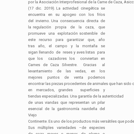
por la Asociación Interprofesional de la Carne de Caza, Asic
(17 dic. 2019). La actividad cinegética se
encuentra en su apogeo con los fríos
del invierno. Una consecuencia directa de
la regulación propia de la caza, que
promueve una explotación sostenible de
este recurso para garantizar que, año
tras año, el campo y la montaña se
sigan llenando de reses y aves listas para
que los cazadores los conviertan en
Carnes de Caza Silvestre. Gracias al
levantamiento de las vedas, en los
mejores puntos de venta podemos
encontrar las piezas procedentes de animales que han sido c
en mercados, grandes superficies y
tiendas especializadas. Una garantía de la autenticidad
de unas viandas que representan un pilar
esencial de la gastronomía navideña del
Viejo
Continente. Es uno de los productos más versátiles que pod
Sus múltiples variedades –de especies
de caza mayor o menor, de pluma o