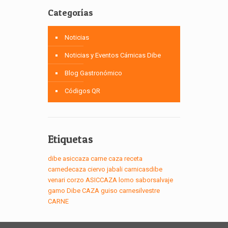
Categorías
Noticias
Noticias y Eventos Cárnicas Dibe
Blog Gastronómico
Códigos QR
Etiquetas
dibe
asiccaza
carne
caza
receta
carnedecaza
ciervo
jabali
carnicasdibe
venari
corzo
ASICCAZA
lomo
saborsalvaje
gamo
Dibe
CAZA
guiso
carnesilvestre
CARNE