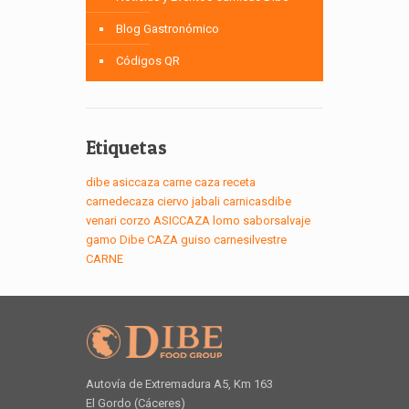
Blog Gastronómico
Códigos QR
Etiquetas
dibe
asiccaza
carne
caza
receta
carnedecaza
ciervo
jabali
carnicasdibe
venari
corzo
ASICCAZA
lomo
saborsalvaje
gamo
Dibe
CAZA
guiso
carnesilvestre
CARNE
Autovía de Extremadura A5, Km 163
El Gordo (Cáceres)