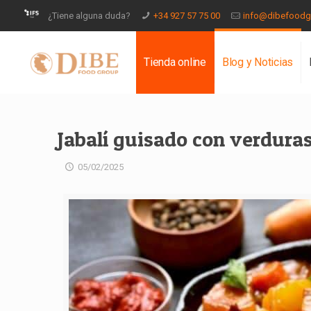
¿Tiene alguna duda?
+34 927 57 75 00
info@dibefood
Tienda online
Blog y Noticias
Jabalí guisado con verduras
05/02/2025