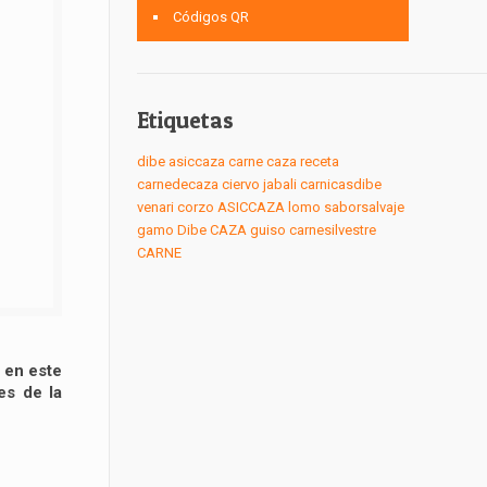
Códigos QR
Etiquetas
dibe
asiccaza
carne
caza
receta
carnedecaza
ciervo
jabali
carnicasdibe
venari
corzo
ASICCAZA
lomo
saborsalvaje
gamo
Dibe
CAZA
guiso
carnesilvestre
CARNE
s en este
es de la