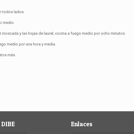
or todos lados.
go medio.
uez moscada y las hojas de laurel; cocina a fuego medio por ocho minutos.
uego medio por una hora y media.
utos más.
 DIBE
Enlaces