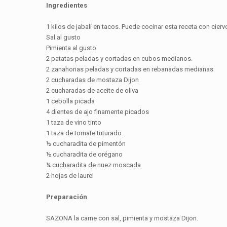
Ingredientes
1 kilos de jabalí en tacos. Puede cocinar esta receta con cie
Sal al gusto
Pimienta al gusto
2 patatas peladas y cortadas en cubos medianos.
2 zanahorias peladas y cortadas en rebanadas medianas
2 cucharadas de mostaza Dijon
2 cucharadas de aceite de oliva
1 cebolla picada
4 dientes de ajo finamente picados
1 taza de vino tinto
1 taza de tomate triturado.
½ cucharadita de pimentón
½ cucharadita de orégano
¼ cucharadita de nuez moscada
2 hojas de laurel
Preparación
SAZONA la carne con sal, pimienta y mostaza Dijon.