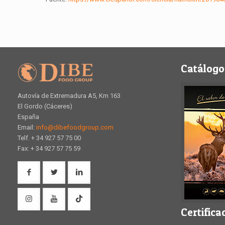
Catálogo
Autovía de Extremadura A5, Km 163
El Gordo (Cáceres)
España
Email:
info@dibefoodgroup.com
Telf. + 34 927 57 75 00
Fax: + 34 927 57 75 59
Certifica