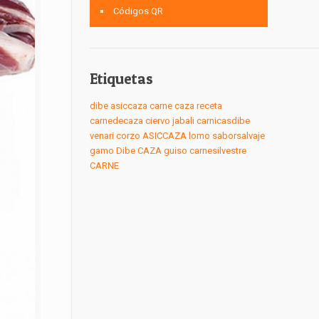
Códigos QR
Etiquetas
dibe
asiccaza
carne
caza
receta
carnedecaza
ciervo
jabali
carnicasdibe
venari
corzo
ASICCAZA
lomo
saborsalvaje
gamo
Dibe
CAZA
guiso
carnesilvestre
CARNE