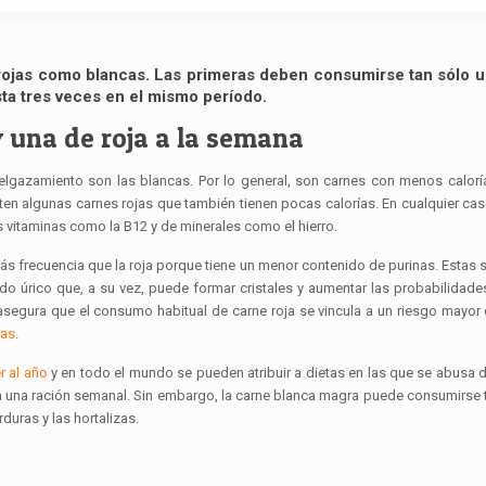
rojas como blancas. Las primeras deben consumirse tan sólo u
ta tres veces en el mismo período.
y una de roja a la semana
elgazamiento son las blancas. Por lo general, son carnes con menos calor
n algunas carnes rojas que también tienen pocas calorías. En cualquier caso
s vitaminas como la B12 y de minerales como el hierro.
ás frecuencia que la roja porque tiene un menor contenido de purinas. Estas 
ido úrico que, a su vez, puede formar cristales y aumentar las probabilidades
 asegura que el consumo habitual de carne roja se vincula a un riesgo mayor
ias
.
r al año
y en todo el mundo se pueden atribuir a dietas en las que se abusa d
 a una ración semanal. Sin embargo, la carne blanca magra puede consumirse 
duras y las hortalizas.