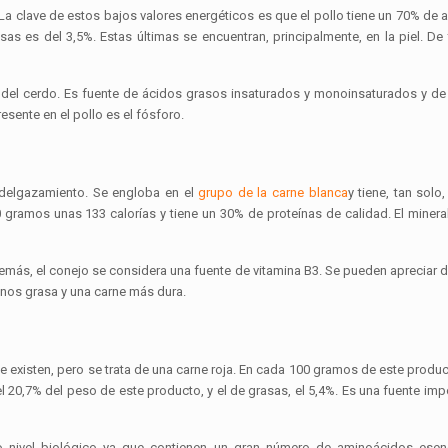
a clave de estos bajos valores energéticos es que el pollo tiene un 70% de 
as es del 3,5%. Estas últimas se encuentran, principalmente, en la piel. De
 del cerdo. Es fuente de ácidos grasos insaturados y monoinsaturados y de
sente en el pollo es el fósforo.
adelgazamiento. Se engloba en el
grupo de la carne blanca
y tiene, tan solo
 gramos unas 133 calorías y tiene un 30% de proteínas de calidad. El minera
emás, el conejo se considera una fuente de vitamina B3. Se pueden apreciar d
menos grasa y una carne más dura.
e existen, pero se trata de una carne roja. En cada 100 gramos de este produc
el 20,7% del peso de este producto, y el de grasas, el 5,4%. Es una fuente imp
to nivel biológico ya que contienen un gran número de aminoácidos esen