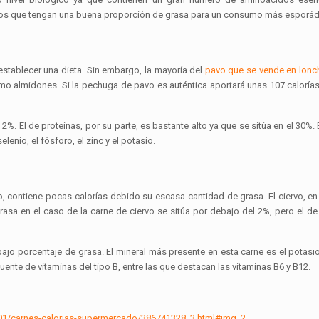
llos que tengan una buena proporción de grasa para un consumo más esporád
establecer una dieta. Sin embargo, la mayoría del
pavo que se vende en lon
o almidones. Si la pechuga de pavo es auténtica aportará unas 107 caloría
2%. El de proteínas, por su parte, es bastante alto ya que se sitúa en el 30%.
lenio, el fósforo, el zinc y el potasio.
 contiene pocas calorías debido su escasa cantidad de grasa. El ciervo, en
asa en el caso de la carne de ciervo se sitúa por debajo del 2%, pero el de
ajo porcentaje de grasa. El mineral más presente en esta carne es el potasi
uente de vitaminas del tipo B, entre las que destacan las vitaminas B6 y B12.
401/carnes-calorias-supermercado/386741328_3.html#img_2