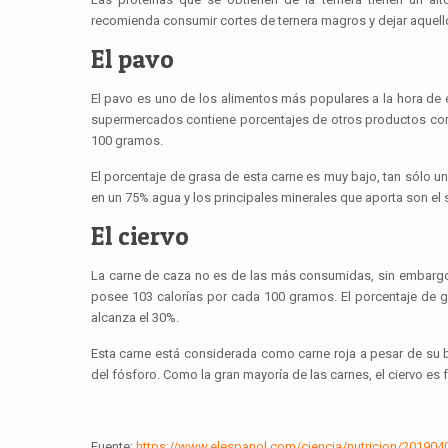
recomienda consumir cortes de ternera magros y dejar aque
El pavo
El pavo es uno de los alimentos más populares a la hora de 
supermercados contiene porcentajes de otros productos com
100 gramos.
El porcentaje de grasa de esta carne es muy bajo, tan sólo un 
en un 75% agua y los principales minerales que aporta son el se
El ciervo
La carne de caza no es de las más consumidas, sin embargo,
posee 103 calorías por cada 100 gramos. El porcentaje de gr
alcanza el 30%.
Esta carne está considerada como carne roja a pesar de su b
del fósforo. Como la gran mayoría de las carnes, el ciervo es f
Fuente:
https://www.elespanol.com/ciencia/nutricion/20190