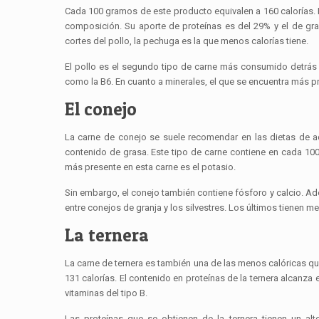
Cada 100 gramos de este producto equivalen a 160 calorías. L
composición. Su aporte de proteínas es del 29% y el de gras
cortes del pollo, la pechuga es la que menos calorías tiene.
El pollo es el segundo tipo de carne más consumido detrás
como la B6. En cuanto a minerales, el que se encuentra más pre
El conejo
La carne de conejo se suele recomendar en las dietas de 
contenido de grasa. Este tipo de carne contiene en cada 100
más presente en esta carne es el potasio.
Sin embargo, el conejo también contiene fósforo y calcio. Ad
entre conejos de granja y los silvestres. Los últimos tienen 
La ternera
La carne de ternera es también una de las menos calóricas qu
131 calorías. El contenido en proteínas de la ternera alcanza 
vitaminas del tipo B.
Las proteínas que se obtienen de la ternera tienen un al