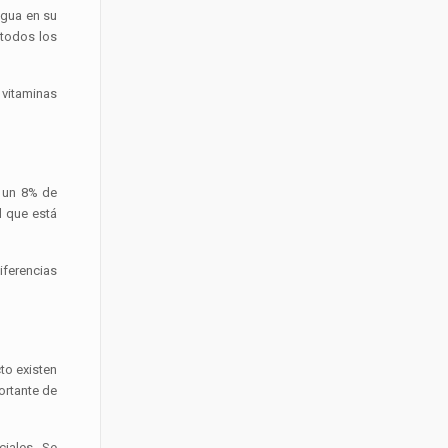
agua en su
 todos los
 vitaminas
, un 8% de
l que está
iferencias
to existen
ortante de
ciales. Se