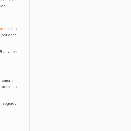
ico.
chas
en los
s por cada
 El pavo es
 concreto,
 proteínas
o, seguido