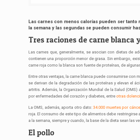
Las carnes con menos calorías pueden ser tanto 
la semana y las segundas se pueden consumir has
Tres raciones de carne blanca 
Las carnes que, generalmente, se asocian con dietas de ad
contienen una proporción menor de grasa. Sin embargo, existe
carne roja como la blanca son fuente de proteínas, de alguna
Entre otras ventajas, la carne blanca puede consumirse con m
se derivan de la degradación de las proteínas y elevan el ác
artritis. Además, la Organización Mundial de la Salud (OMS)
por enfermedades del corazón y diabetes, entre
otras dolenc
La OMS, además, aporta otro dato:
34.000 muertes por cánce
roja. El consumo de este tipo de alimentos debe restringirse
a la semana, siempre y cuando, la base de la dieta sean las ver
El pollo