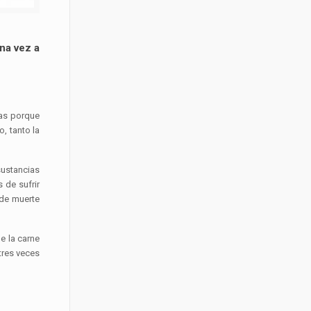
na vez a
ías porque
, tanto la
sustancias
 de sufrir
 de muerte
e la carne
tres veces