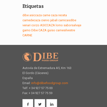
Etiquetas
dibe
asiccaza
carne
caza
receta
carnedecaza
ciervo
jabali
carnicasdibe
venari
corzo
ASICCAZA
lomo
saborsalvaje
gamo
Dibe
CAZA
guiso
carnesilvestre
CARNE
Autovía de Extremadura A5, Km 163
El Gordo (Cáceres)
España
Email:
info@dibefoodgroup.com
Telf. + 34 927 57 75 00
Fax: + 34 927 57 75 59