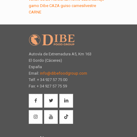
gamo
Dibe
CAZA
guiso
carnesilvestre
CARNE
Autovía de Extremadura A5, Km 163
El Gordo (Cáceres)
España
Email:
info@dibefoodgroup.com
Telf. + 34 927 57 75 00
Fax: + 34 927 57 75 59