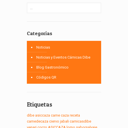
Categorías
Noticias
Noticias y Eventos Cárnicas Dibe
Blog Gastronómico
Códigos QR
Etiquetas
dibe
asiccaza
carne
caza
receta
carnedecaza
ciervo
jabali
carnicasdibe
venari
corzo
ASICCAZA
lomo
saborsalvaje