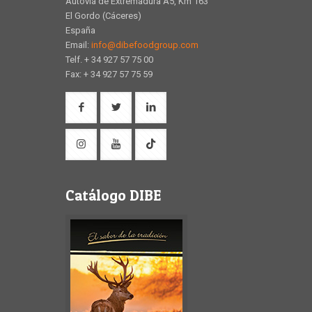
Autovía de Extremadura A5, Km 163
El Gordo (Cáceres)
España
Email:
info@dibefoodgroup.com
Telf. + 34 927 57 75 00
Fax: + 34 927 57 75 59
Catálogo DIBE