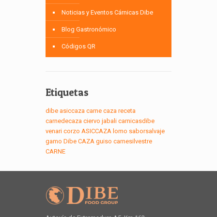
Noticias y Eventos Cárnicas Dibe
Blog Gastronómico
Códigos QR
Etiquetas
dibe
asiccaza
carne
caza
receta
carnedecaza
ciervo
jabali
carnicasdibe
venari
corzo
ASICCAZA
lomo
saborsalvaje
gamo
Dibe
CAZA
guiso
carnesilvestre
CARNE