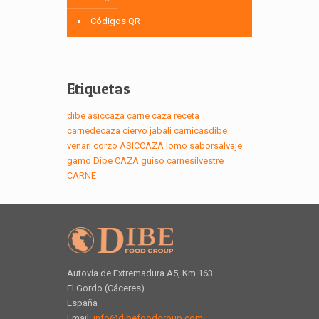
Códigos QR
Etiquetas
dibe
asiccaza
carne
caza
receta
carnedecaza
ciervo
jabali
carnicasdibe
venari
corzo
ASICCAZA
lomo
saborsalvaje
gamo
Dibe
CAZA
guiso
carnesilvestre
CARNE
Autovía de Extremadura A5, Km 163
El Gordo (Cáceres)
España
Email:
info@dibefoodgroup.com