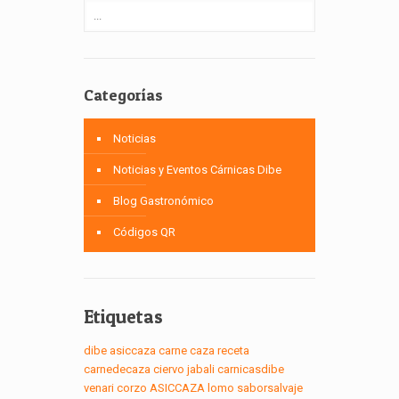
Categorías
Noticias
Noticias y Eventos Cárnicas Dibe
Blog Gastronómico
Códigos QR
Etiquetas
dibe
asiccaza
carne
caza
receta
carnedecaza
ciervo
jabali
carnicasdibe
venari
corzo
ASICCAZA
lomo
saborsalvaje