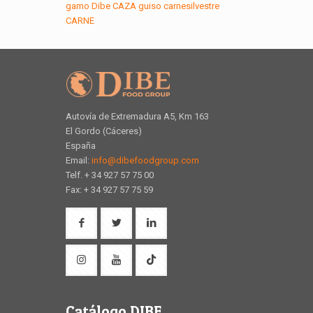
gamo
Dibe
CAZA
guiso
carnesilvestre
CARNE
Autovía de Extremadura A5, Km 163
El Gordo (Cáceres)
España
Email:
info@dibefoodgroup.com
Telf. + 34 927 57 75 00
Fax: + 34 927 57 75 59
Catálogo DIBE