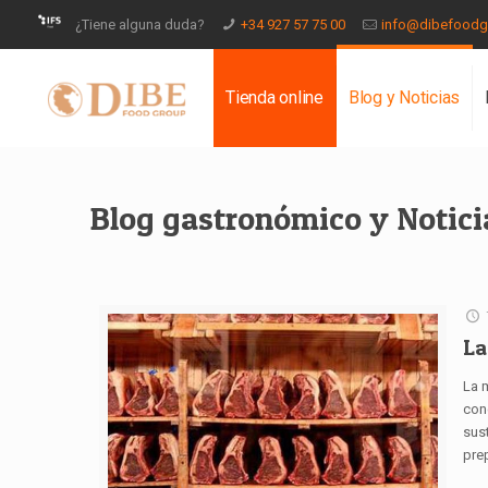
¿Tiene alguna duda?
+34 927 57 75 00
info@dibefood
Tienda online
Blog y Noticias
Blog gastronómico y Notici
La
La 
con
sust
prep