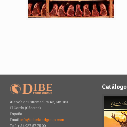
Catálogo
Autovía de Extremadura A5, Km 163
El Gordo (Cáceres)
España
Email:
info@dibefoodgroup.com
Telf. + 34 927 57 75 00