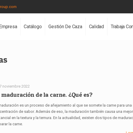
group.com
Empresa
Catálogo
Gestión De Caza
Calidad
Trabaja Co
as
7 noviembre 2022
 maduración de la carne. ¿Qué es?
maduración es un proceso de añejamiento al que se somete la carne para una
centración de sabor. Además de eso, la maduración también causa una mejo
ancial en la textura y la ternura. En la actualidad, existen dos tipos de madura
arar la carne.
Lee