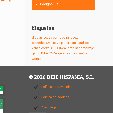
Códigos QR
Etiquetas
dibe
asiccaza
carne
caza
receta
carnedecaza
ciervo
jabali
carnicasdibe
venari
corzo
ASICCAZA
lomo
saborsalvaje
gamo
Dibe
CAZA
guiso
carnesilvestre
CARNE
© 2026 DIBE HISPANIA, S.L.
Política de privacidad
Política de cookies
Aviso legal