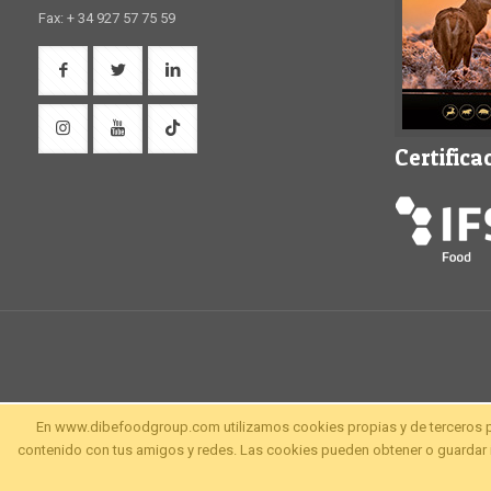
Fax: + 34 927 57 75 59
Certifica
En www.dibefoodgroup.com utilizamos cookies propias y de terceros para 
contenido con tus amigos y redes. Las cookies pueden obtener o guardar i