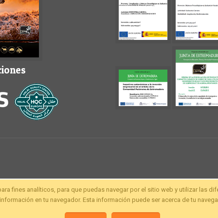
ciones
fines analíticos, para que puedas navegar por el sitio web y utilizar las di
nformación en tu navegador. Esta información puede ser acerca de tu navegac