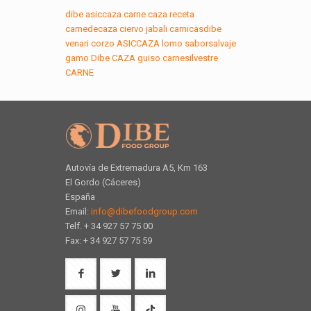
dibe
asiccaza
carne
caza
receta
carnedecaza
ciervo
jabali
carnicasdibe
venari
corzo
ASICCAZA
lomo
saborsalvaje
gamo
Dibe
CAZA
guiso
carnesilvestre
CARNE
Autovía de Extremadura A5, Km 163
El Gordo (Cáceres)
España
Email:
info@dibefoodgroup.com
Telf. + 34 927 57 75 00
Fax: + 34 927 57 75 59