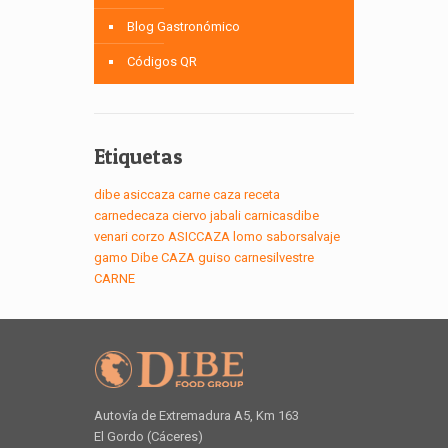
Blog Gastronómico
Códigos QR
Etiquetas
dibe
asiccaza
carne
caza
receta
carnedecaza
ciervo
jabali
carnicasdibe
venari
corzo
ASICCAZA
lomo
saborsalvaje
gamo
Dibe
CAZA
guiso
carnesilvestre
CARNE
Autovía de Extremadura A5, Km 163
El Gordo (Cáceres)