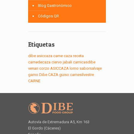
Blog Gastronómico
Códigos QR
Etiquetas
dibe
asiccaza
carne
caza
receta
carnedecaza
ciervo
jabali
carnicasdibe
venari
corzo
ASICCAZA
lomo
saborsalvaje
gamo
Dibe
CAZA
guiso
carnesilvestre
CARNE
Autovía de Extremadura A5, Km 163
El Gordo (Cáceres)