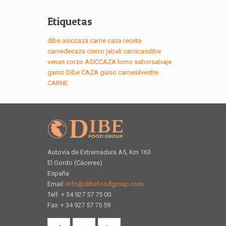
Etiquetas
dibe
asiccaza
carne
caza
receta
carnedecaza
ciervo
jabali
carnicasdibe
venari
corzo
ASICCAZA
lomo
saborsalvaje
gamo
Dibe
CAZA
guiso
carnesilvestre
CARNE
Autovía de Extremadura A5, Km 163
El Gordo (Cáceres)
España
Email:
info@dibefoodgroup.com
Telf. + 34 927 57 75 00
Fax: + 34 927 57 75 59