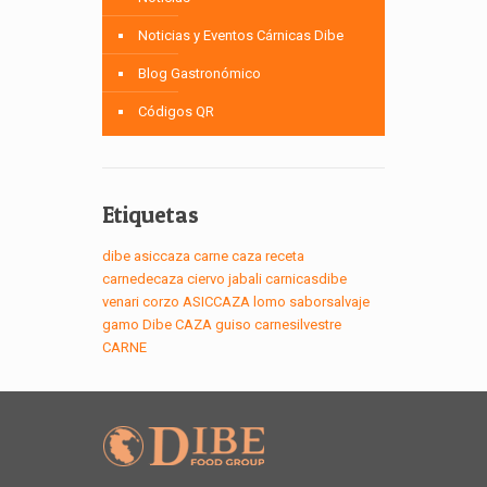
Noticias y Eventos Cárnicas Dibe
Blog Gastronómico
Códigos QR
Etiquetas
dibe
asiccaza
carne
caza
receta
carnedecaza
ciervo
jabali
carnicasdibe
venari
corzo
ASICCAZA
lomo
saborsalvaje
gamo
Dibe
CAZA
guiso
carnesilvestre
CARNE