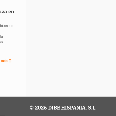
aza en
ábitos de
la
os.
r más
© 2026 DIBE HISPANIA, S.L.