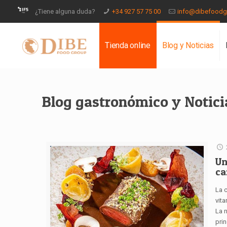
¿Tiene alguna duda?
+34 927 57 75 00
info@dibefood
Tienda online
Blog y Noticias
Blog gastronómico y Notici
Un
ca
La 
vit
La n
pri