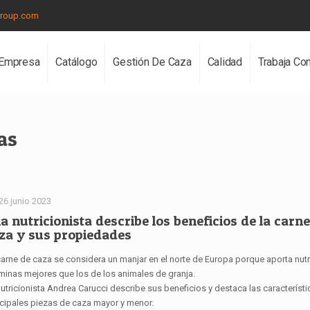
group.com
Empresa
Catálogo
Gestión De Caza
Calidad
Trabaja Co
as
26 junio 2023
a nutricionista describe los beneficios de la carn
za y sus propiedades
carne de caza se considera un manjar en el norte de Europa porque aporta nutr
aminas mejores que los de los animales de granja.
utricionista Andrea Carucci describe sus beneficios y destaca las característi
ncipales piezas de caza mayor y menor.