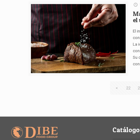
Má
el
El 
con
La i
con
Su 
con
<
22
2
Catálogo