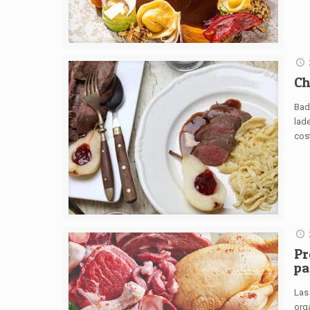
Ch
Bad
lade
cos
Pr
pa
Las
org