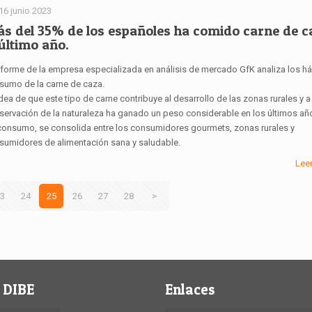
16 junio 2023
s del 35% de los españoles ha comido carne de c
 último año.
informe de la empresa especializada en análisis de mercado GfK analiza los h
sumo de la carne de caza.
dea de que este tipo de carne contribuye al desarrollo de las zonas rurales y a 
servación de la naturaleza ha ganado un peso considerable en los últimos añ
consumo, se consolida entre los consumidores gourmets, zonas rurales y
sumidores de alimentación sana y saludable.
Lee
3
24
25
26
27
28
>
 DIBE
Enlaces