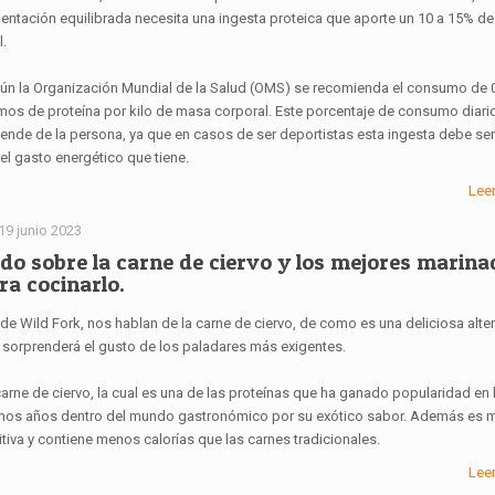
mentación equilibrada necesita una ingesta proteica que aporte un 10 a 15% de
l.
ún la Organización Mundial de la Salud (OMS) se recomienda el consumo de 
mos de proteína por kilo de masa corporal. Este porcentaje de consumo diari
ende de la persona, ya que en casos de ser deportistas esta ingesta debe se
el gasto energético que tiene.
Lee
19 junio 2023
do sobre la carne de ciervo y los mejores marina
ra cocinarlo.
de Wild Fork, nos hablan de la carne de ciervo, de como es una deliciosa alter
 sorprenderá el gusto de los paladares más exigentes.
carne de ciervo, la cual es una de las proteínas que ha ganado popularidad en 
imos años dentro del mundo gastronómico por su exótico sabor. Además es 
itiva y contiene menos calorías que las carnes tradicionales.
Lee