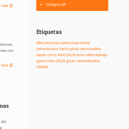
Códigos QR
r más
Etiquetas
dibe
asiccaza
carne
caza
receta
obre las
carnedecaza
ciervo
jabali
carnicasdibe
iones con
venari
corzo
ASICCAZA
lomo
saborsalvaje
gamo
Dibe
CAZA
guiso
carnesilvestre
r más
CARNE
ínas
 del
a