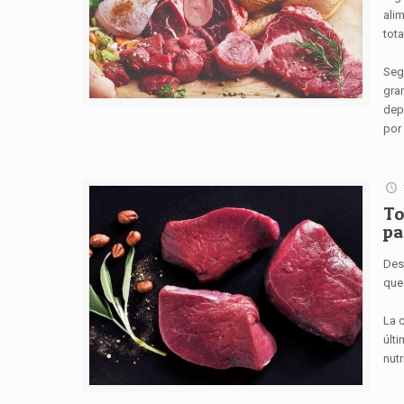
ali
tota
Seg
gra
dep
por 
To
pa
Des
que
La 
últ
nutr