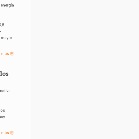
 energía
0,8
o
r mayor
r más
dos
nativa
los
muy
r más