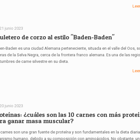
Lee
21 junio 2023
uletero de corzo al estilo "Baden-Baden"
en-Baden es una ciudad Alemana perteneciente, situada en el valle del Oos, s
ras de la Selva Negra, cerca de la frontera franco alemana. Es una de las reg
tumbres de carne silvestre en su dieta.
Lee
20 junio 2023
oteínas: ¿cuáles son las 10 carnes con más prote
ra ganar masa muscular?
 carnes son una gran fuente de proteína y son fundamentales en la dieta diaria
anismo humano, debido a su composición con aminoácidos. No obstante, un