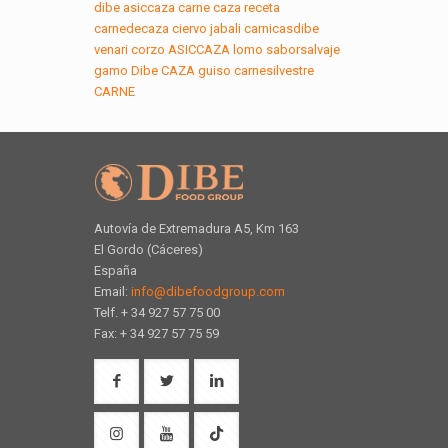
dibe
asiccaza
carne
caza
receta
carnedecaza
ciervo
jabali
carnicasdibe
venari
corzo
ASICCAZA
lomo
saborsalvaje
gamo
Dibe
CAZA
guiso
carnesilvestre
CARNE
Autovía de Extremadura A5, Km 163
El Gordo (Cáceres)
España
Email:
info@dibefoodgroup.com
Telf. + 34 927 57 75 00
Fax: + 34 927 57 75 59