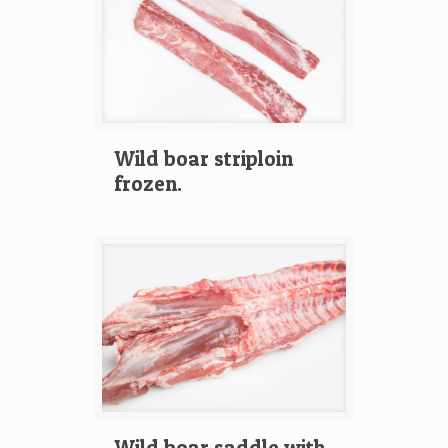
Wild boar striploin
frozen.
Wild boar saddle with