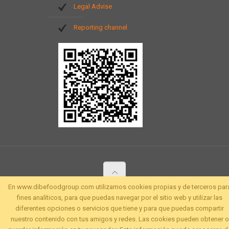
Legal Advise
Reporting channel
En www.dibefoodgroup.com utilizamos cookies propias y de terceros par
fines analíticos, para que puedas navegar por el sitio web y utilizar las
diferentes opciones o servicios que tiene y para que puedas compartir
nuestro contenido con tus amigos y redes. Las cookies pueden obtener o