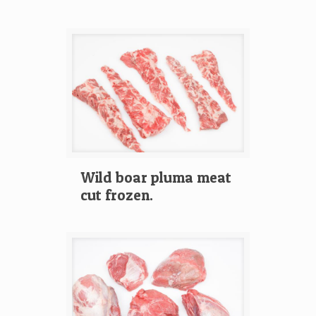
Wild boar pluma meat
cut frozen.