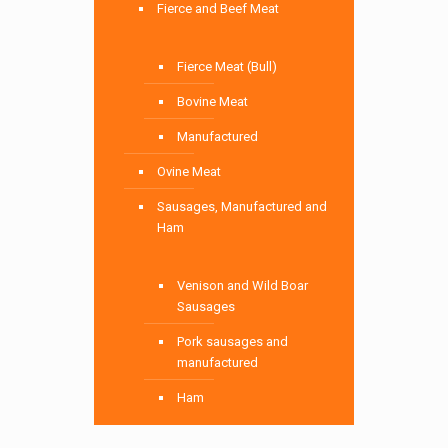
Fierce and Beef Meat
Fierce Meat (Bull)
Bovine Meat
Manufactured
Ovine Meat
Sausages, Manufactured and
Ham
Venison and Wild Boar
Sausages
Pork sausages and
manufactured
Ham