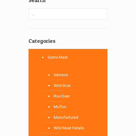
Search
Categories
Game Meat
Venison
Wild Boar
Roe Deer
Muflon
Manufactured
Wild Meat Retails