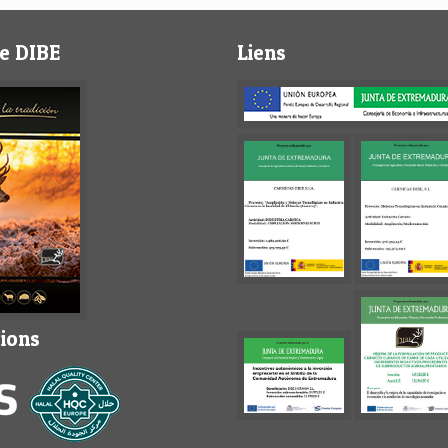
e DIBE
Liens
tions