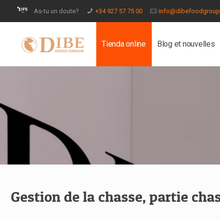
As-tu un doute?
+34 927 57 75 00
info@dibefoodgrou
Tienda online
Blog et nouvelles
Gestion de la chasse, partie ch